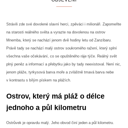
Strávili zde své dovolené slavní herci, zpěváci i milionáři. Zapomeňte
na starosti reálného světa a vyrazte na dovolenou na ostrov
Mnemba, který se nachází jenom dvě hodiny letu od Zanzibaru.
Právě tady se nachází malý ostrov soukromého ražení, který splní
všechna vaše očekávání, co se opuštěného ráje týče. Reálný svět
plný peněz a informací a přebytku jako by tady neexistoval. Není nic,
jenom pláže, tyrkysová barva moře a zvláštně tmavá barva nebe
v kontrastu s bílým pískem na plážích.
Ostrov, který má pláž o délce
jednoho a půl kilometru
Ostrůvek je opravdu malý. Jeho obvod činí jeden a půl kilometru.