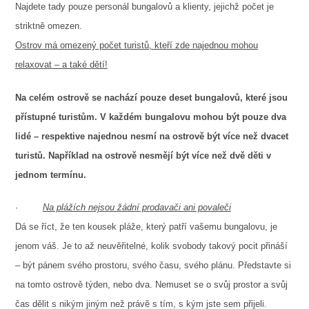
Najdete tady pouze personál bungalovů a klienty, jejichž počet je
striktně omezen.
Ostrov má omezený počet turistů, kteří zde najednou mohou
relaxovat – a také dětí!
Na celém ostrově se nachází pouze deset bungalovů, které jsou
přístupné turistům. V každém bungalovu mohou být pouze dva
lidé – respektive najednou nesmí na ostrově být více než dvacet
turistů. Například na ostrově nesmějí být více než dvě děti v
jednom termínu.
·
Na plážích nejsou žádní prodavači ani povaleči
Dá se říct, že ten kousek pláže, který patří vašemu bungalovu, je
jenom váš. Je to až neuvěřitelné, kolik svobody takový pocit přináší
– být pánem svého prostoru, svého času, svého plánu. Představte si
na tomto ostrově týden, nebo dva. Nemuset se o svůj prostor a svůj
čas dělit s nikým jiným než právě s tím, s kým jste sem přijeli.