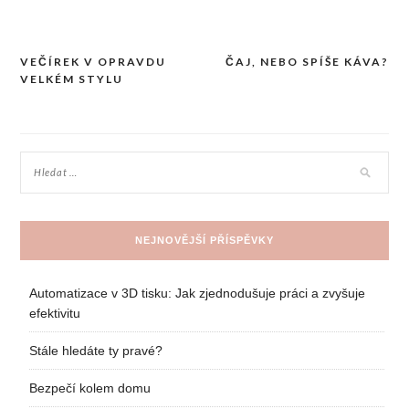
VEČÍREK V OPRAVDU
ČAJ, NEBO SPÍŠE KÁVA?
Navigace
VELKÉM STYLU
pro
příspěvek
NEJNOVĚJŠÍ PŘÍSPĚVKY
Automatizace v 3D tisku: Jak zjednodušuje práci a zvyšuje
efektivitu
Stále hledáte ty pravé?
Bezpečí kolem domu