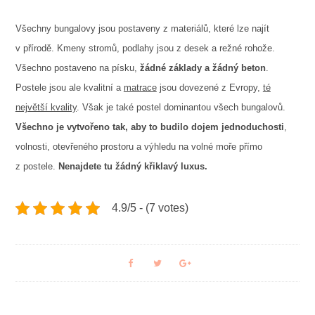
Všechny bungalovy jsou postaveny z materiálů, které lze najít
v přírodě. Kmeny stromů, podlahy jsou z desek a režné rohože.
Všechno postaveno na písku,
žádné základy a žádný beton
.
Postele jsou ale kvalitní a
matrace
jsou dovezené z Evropy,
té
největší kvality
. Však je také postel dominantou všech bungalovů.
Všechno je vytvořeno tak, aby to budilo dojem jednoduchosti
,
volnosti, otevřeného prostoru a výhledu na volné moře přímo
z postele.
Nenajdete tu žádný křiklavý luxus.
4.9/5 - (7 votes)