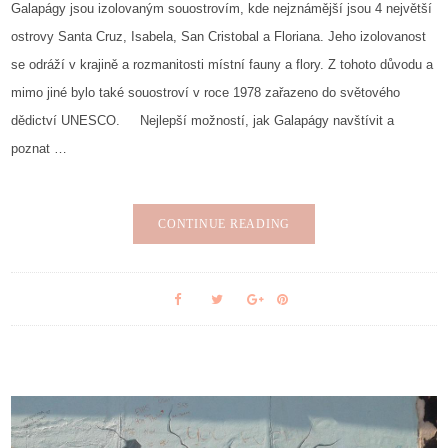
Galapágy jsou izolovaným souostrovím, kde nejznámější jsou 4 největší
ostrovy Santa Cruz, Isabela, San Cristobal a Floriana. Jeho izolovanost
se odráží v krajině a rozmanitosti místní fauny a flory. Z tohoto důvodu a
mimo jiné bylo také souostroví v roce 1978 zařazeno do světového
dědictví UNESCO. Nejlepší možností, jak Galapágy navštívit a
poznat …
CONTINUE READING