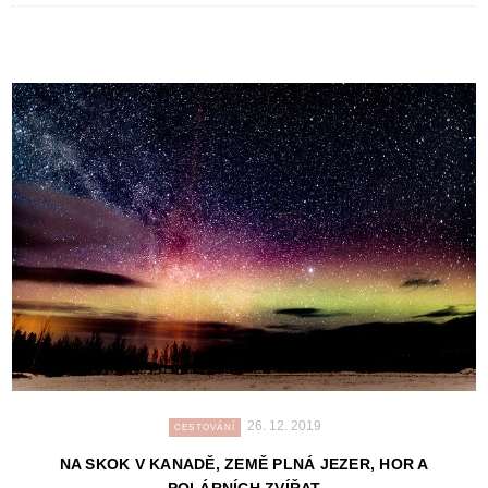
26. 12. 2019
CESTOVÁNÍ
NA SKOK V KANADĚ, ZEMĚ PLNÁ JEZER, HOR A
POLÁRNÍCH ZVÍŘAT