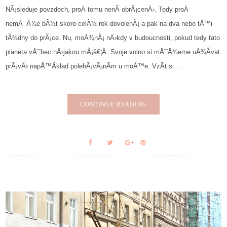
NÃ¡sleduje povzdech, proÄ tomu nenÃ­ obrÃ¡cenÄ›. Tedy proÄ
nemÅ¯Å¾e bÃ½t skoro celÃ½ rok dovolenÃ¡ a pak na dva nebo tÅ™i
tÃ½dny do prÃ¡ce. Nu, moÅ¾nÃ¡ nÄ›kdy v budoucnosti, pokud tedy tato
planeta vÅ¯bec nÄ›jakou mÃ¡â€¦Â Svoje volno si mÅ¯Å¾eme uÅ¾Ã­vat
prÃ¡vÄ› napÅ™Ã­klad polehÃ¡vÃ¡nÃ­m u moÅ™e. VzÃ­t si …
CONTINUE READING