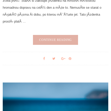
zcela jinÃ©. StaÄÃ­ si zakoupit jÃ­zdenku na mÃ­stnÃ­ mÄ›stskou
hromadnou dopravu na celÃ½ den a mÃ¡te to. NemusÃ­te se starat o
nÄ›jakÃ© pÃ¡sma Äi dobu, po kterou mÅ¯Å¾ete jet. Tato jÃ­zdenka
prostÄ› platÃ­ …
CONTINUE READING