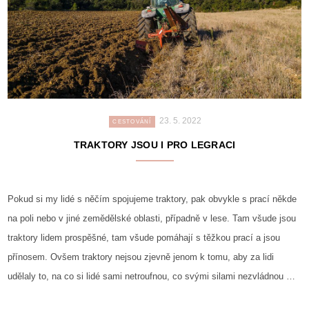
23. 5. 2022
CESTOVÁNÍ
TRAKTORY JSOU I PRO LEGRACI
Pokud si my lidé s něčím spojujeme traktory, pak obvykle s prací někde
na poli nebo v jiné zemědělské oblasti, případně v lese. Tam všude jsou
traktory lidem prospěšné, tam všude pomáhají s těžkou prací a jsou
přínosem. Ovšem traktory nejsou zjevně jenom k tomu, aby za lidi
udělaly to, na co si lidé sami netroufnou, co svými silami nezvládnou …