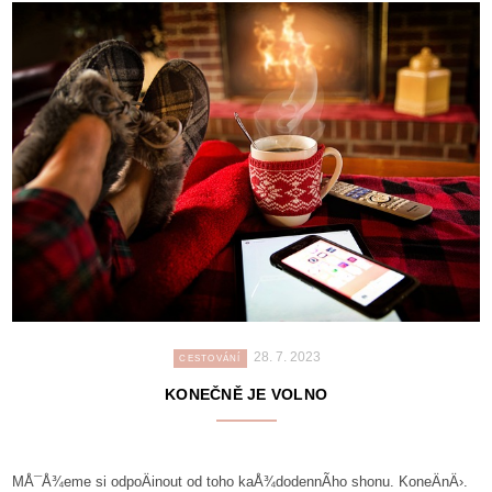
28. 7. 2023
CESTOVÁNÍ
KONEČNĚ JE VOLNO
MÅ¯Å¾eme si odpoÄinout od toho kaÅ¾dodennÃ­ho shonu. KoneÄnÄ›.