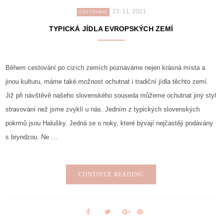
23. 11. 2021
CESTOVÁNÍ
TYPICKÁ JÍDLA EVROPSKÝCH ZEMÍ
Během cestování po cizích zemích poznáváme nejen krásná místa a
jinou kulturu, máme také možnost ochutnat i tradiční jídla těchto zemí.
Již při návštěvě našeho slovenského souseda můžeme ochutnat jiný styl
stravování než jsme zvyklí u nás. Jedním z typických slovenských
pokrmů jsou Halušky. Jedná se o noky, které bývají nejčastěji podávány
s bryndzou. Ne …
CONTINUE READING