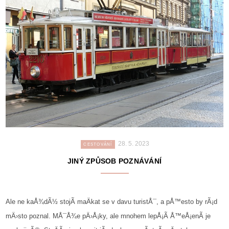
28. 5. 2023
CESTOVÁNÍ
JINÝ ZPŮSOB POZNÁVÁNÍ
Ale ne kaÅ¾dÃ½ stojÃ­ maÄkat se v davu turistÅ¯, a pÅ™esto by rÃ¡d
mÄ›sto poznal. MÅ¯Å¾e pÄ›Å¡ky, ale mnohem lepÅ¡Ã­ Å™eÅ¡enÃ­ je