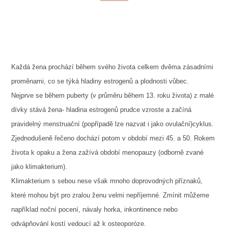
Každá žena prochází během svého života celkem dvěma zásadními
proměnami, co se týká hladiny estrogenů a plodnosti vůbec.
Nejprve se během puberty (v průměru během 13. roku života) z malé
dívky stává žena- hladina estrogenů prudce vzroste a začíná
pravidelný menstruační (popřípadě lze nazvat i jako ovulační)cyklus.
Zjednodušeně řečeno dochází potom v období mezi 45. a 50. Rokem
života k opaku a žena zažívá období menopauzy (odborně zvané
jako klimakterium).
Klimakterium s sebou nese však mnoho doprovodných příznaků,
které mohou být pro zralou ženu velmi nepříjemné. Zmínit můžeme
například noční pocení, návaly horka, inkontinence nebo
odvápňování kostí vedoucí až k osteoporóze.