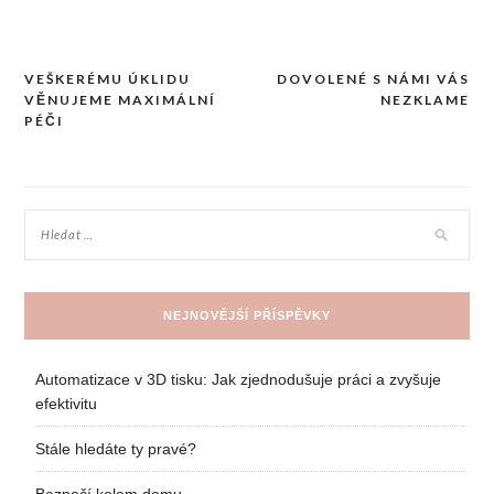
VEŠKERÉMU ÚKLIDU
DOVOLENÉ S NÁMI VÁS
Navigace
VĚNUJEME MAXIMÁLNÍ
NEZKLAME
pro
PÉČI
příspěvek
NEJNOVĚJŠÍ PŘÍSPĚVKY
Automatizace v 3D tisku: Jak zjednodušuje práci a zvyšuje
efektivitu
Stále hledáte ty pravé?