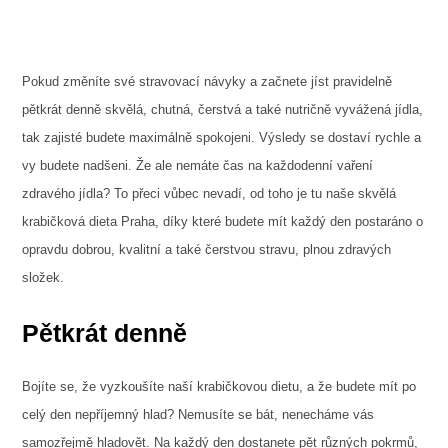
Pokud změníte své stravovací návyky a začnete jíst pravidelně
pětkrát denně skvělá, chutná, čerstvá a také nutričně vyvážená jídla,
tak zajisté budete maximálně spokojeni. Výsledy se dostaví rychle a
vy budete nadšeni. Že ale nemáte čas na každodenní vaření
zdravého jídla? To přeci vůbec nevadí, od toho je tu naše skvělá
krabičková dieta Praha
, díky které budete mít každý den postaráno o
opravdu dobrou, kvalitní a také čerstvou stravu, plnou zdravých
složek.
Pětkrát denně
Bojíte se, že vyzkoušíte naší krabičkovou dietu, a že budete mít po
celý den nepříjemný hlad? Nemusíte se bát, nenecháme vás
samozřejmě hladovět. Na každý den dostanete pět různých pokrmů,