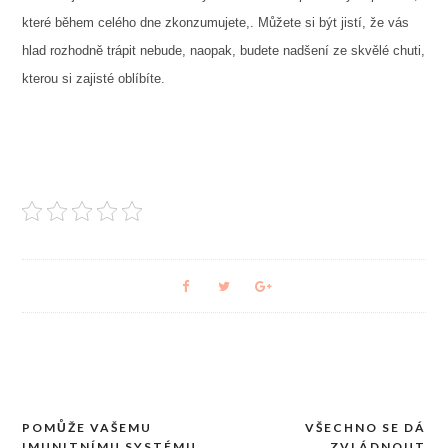
které během celého dne zkonzumujete,. Můžete si být jistí, že vás
hlad rozhodně trápit nebude, naopak, budete nadšení ze skvělé chuti,
kterou si zajisté oblíbíte.
POMŮŽE VAŠEMU
VŠECHNO SE DÁ
Navigace
IMUNITNÍMU SYSTÉMU
ZVLÁDNOUT