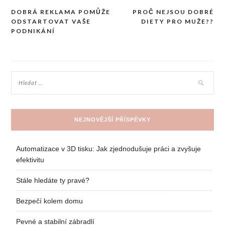
DOBRÁ REKLAMA POMŮŽE
PROČ NEJSOU DOBRÉ
Navigace
ODSTARTOVAT VAŠE
DIETY PRO MUŽE??
pro
PODNIKÁNÍ
příspěvek
NEJNOVĚJŠÍ PŘÍSPĚVKY
Automatizace v 3D tisku: Jak zjednodušuje práci a zvyšuje
efektivitu
Stále hledáte ty pravé?
Bezpečí kolem domu
Pevné a stabilní zábradlí