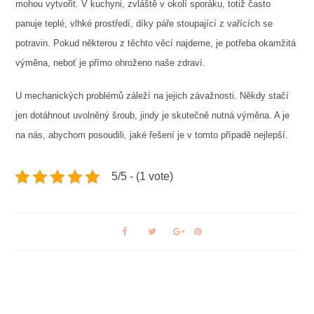
mohou vytvořit. V kuchyni, zvláště v okolí sporáku, totiž často
panuje teplé, vlhké prostředí, díky páře stoupající z vařících se
potravin. Pokud některou z těchto věcí najdeme, je potřeba okamžitá
výměna, neboť je přímo ohroženo naše zdraví.
U mechanických problémů záleží na jejich závažnosti. Někdy stačí
jen dotáhnout uvolněný šroub, jindy je skutečně nutná výměna. A je
na nás, abychom posoudili, jaké řešení je v tomto případě nejlepší.
5/5 - (1 vote)