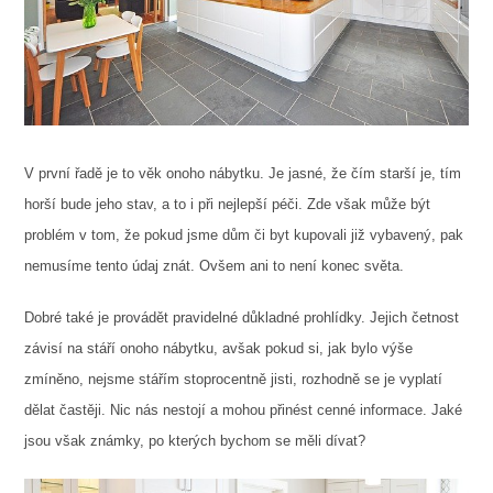
V první řadě je to věk onoho nábytku. Je jasné, že čím starší je, tím
horší bude jeho stav, a to i při nejlepší péči. Zde však může být
problém v tom, že pokud jsme dům či byt kupovali již vybavený, pak
nemusíme tento údaj znát. Ovšem ani to není konec světa.
Dobré také je provádět pravidelné důkladné prohlídky. Jejich četnost
závisí na stáří onoho nábytku, avšak pokud si, jak bylo výše
zmíněno, nejsme stářím stoprocentně jisti, rozhodně se je vyplatí
dělat častěji. Nic nás nestojí a mohou přinést cenné informace. Jaké
jsou však známky, po kterých bychom se měli dívat?