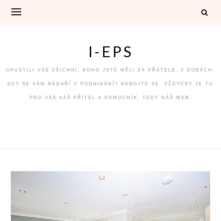
Skip
to
content
I-EPS
OPUSTILI VÁS VŠICHNI, KOHO JSTE MĚLI ZA PŘÁTELE, V DOBÁCH,
KDY SE VÁM NEDAŘÍ V PODNIKÁNÍ? NEBOJTE SE. VŽDYCKY JE TU
PRO VÁS VÁŠ PŘÍTEL A POMOCNÍK, TEDY NÁŠ WEB.