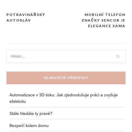
POTRAVINÁŘSKÝ
MOBILNÍ TELEFON
Navigace
AUTOKLÁV
ZNAČKY SENCOR JE
pro
ELEGANCE SAMA
příspěvek
NEJNOVĚJŠÍ PŘÍSPĚVKY
Automatizace v 3D tisku: Jak zjednodušuje práci a zvyšuje
efektivitu
Stále hledáte ty pravé?
Bezpečí kolem domu