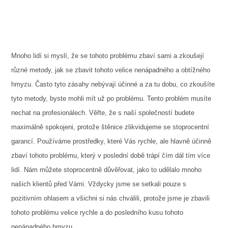
Mnoho lidí si myslí, že se tohoto problému zbaví sami a zkoušejí
různé metody, jak se zbavit tohoto velice nenápadného a obtížného
hmyzu. Často tyto zásahy nebývají účinné a za tu dobu, co zkoušíte
tyto metody, byste mohli mít už po problému. Tento problém musíte
nechat na profesionálech. Věřte, že s naší společností budete
maximálně spokojeni, protože
štěnice
zlikvidujeme se stoprocentní
garancí. Používáme prostředky, které Vás rychle, ale hlavně účinně
zbaví tohoto problému, který v poslední době trápí čím dál tím více
lidí. Nám můžete stoprocentně důvěřovat, jako to udělalo mnoho
našich klientů před Vámi. Vždycky jsme se setkali pouze s
pozitivním ohlasem a všichni si nás chválili, protože jsme je zbavili
tohoto problému velice rychle a do posledního kusu tohoto
nenápadného hmyzu.