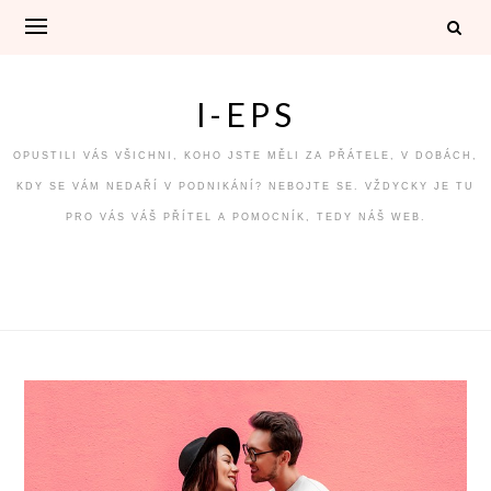
Skip
to
content
I-EPS
OPUSTILI VÁS VŠICHNI, KOHO JSTE MĚLI ZA PŘÁTELE, V DOBÁCH,
KDY SE VÁM NEDAŘÍ V PODNIKÁNÍ? NEBOJTE SE. VŽDYCKY JE TU
PRO VÁS VÁŠ PŘÍTEL A POMOCNÍK, TEDY NÁŠ WEB.