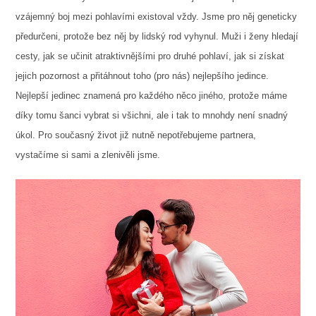
vzájemný boj mezi pohlavími existoval vždy. Jsme pro něj geneticky
předurčeni, protože bez něj by lidský rod vyhynul. Muži i ženy hledají
cesty, jak se učinit atraktivnějšími pro druhé pohlaví, jak si získat
jejich pozornost a přitáhnout toho (pro nás) nejlepšího jedince.
Nejlepší jedinec znamená pro každého něco jiného, protože máme
díky tomu šanci vybrat si všichni, ale i tak to mnohdy není snadný
úkol. Pro současný život již nutně nepotřebujeme partnera,
vystačíme si sami a zlenivěli jsme.