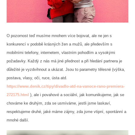
O pozornost teď musíme mnohem více bojovat, ale ne jen s
konkurencí v podobě krásných žen a mužů, ale především s
mobilními telefony, internetem, vlastním pohodlím a vysokými
požadavky. Každý z nás má jiné přednost a při hledání partnera je
důležité je vyzdvihnout a ukázat. Jsou to parametry tělesné (výška,
postava, vlasy, oči, ruce, ústa atd.
https://www.denik.cz/tipy/divadlo-atd-na-vanoce-rano-premiera-
272175.html
), ale i povahové a sociální, jak komunikujeme, jak se
chováme ke druhým, zda se usmíváme, jestli jsme laskaví,
respektujeme druhé, jaké máme zájmy, zda jsme vtipní, spontánní a
mnohé další.