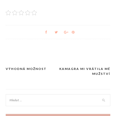
VÝHODNÁ MOŽNOST
KAMAGRA MI VRÁTILA MÉ
Navigace
MUŽSTVÍ
pro
příspěvek