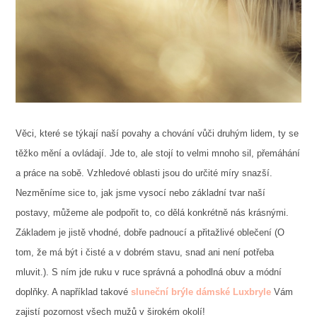
Věci, které se týkají naší povahy a chování vůči druhým lidem, ty se
těžko mění a ovládají. Jde to, ale stojí to velmi mnoho sil, přemáhání
a práce na sobě. Vzhledové oblasti jsou do určité míry snazší.
Nezměníme sice to, jak jsme vysocí nebo základní tvar naší
postavy, můžeme ale podpořit to, co dělá konkrétně nás krásnými.
Základem je jistě vhodné, dobře padnoucí a přitažlivé oblečení (O
tom, že má být i čisté a v dobrém stavu, snad ani není potřeba
mluvit.). S ním jde ruku v ruce správná a pohodlná obuv a módní
doplňky. A například takové
sluneční brýle dámské Luxbryle
Vám
zajistí pozornost všech mužů v širokém okolí!