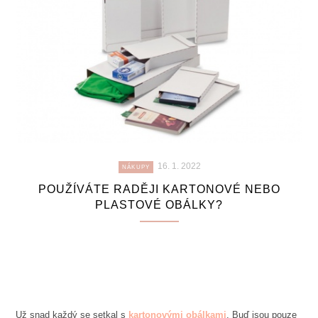
16. 1. 2022
NÁKUPY
POUŽÍVÁTE RADĚJI KARTONOVÉ NEBO
PLASTOVÉ OBÁLKY?
Už snad každý se setkal s
kartonovými obálkami
. Buď jsou pouze