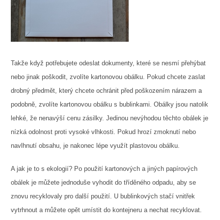
Takže když potřebujete odeslat dokumenty, které se nesmí přehýbat
nebo jinak poškodit, zvolíte kartonovou obálku. Pokud chcete zaslat
drobný předmět, který chcete ochránit před poškozením nárazem a
podobně, zvolíte kartonovou obálku s bublinkami. Obálky jsou natolik
lehké, že nenavýší cenu zásilky. Jedinou nevýhodou těchto obálek je
nízká odolnost proti vysoké vlhkosti. Pokud hrozí zmoknutí nebo
navlhnutí obsahu, je nakonec lépe využít plastovou obálku.
A jak je to s ekologií? Po použití kartonových a jiných papírových
obálek je můžete jednoduše vyhodit do tříděného odpadu, aby se
znovu recyklovaly pro další použití. U bublinkových stačí vnitřek
vytrhnout a můžete opět umístit do kontejneru a nechat recyklovat.