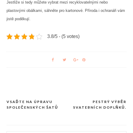
Jestliže si tedy můžete vybrat mezi recyklovatelnými nebo
plastovými obálkami, sáhněte pro kartonové. Příroda i ochranáři vám
jistě poděkují.
3.8/5 - (5 votes)
VSAĎTE NA ÚPRAVU
PESTRÝ VÝBĚR
Navigace
SPOLEČENSKÝCH ŠATŮ
SVATEBNÍCH DOPLŇKŮ.
pro
příspěvek