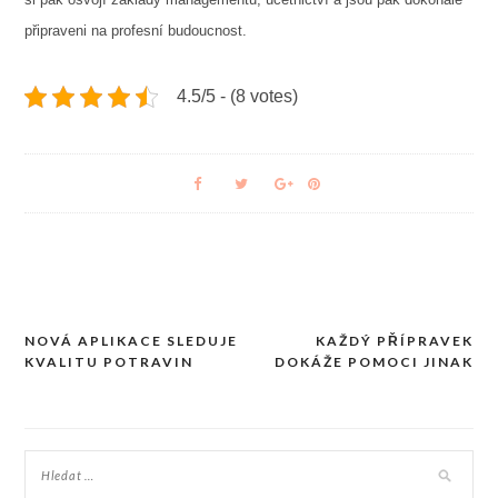
připraveni na profesní budoucnost.
4.5/5 - (8 votes)
NOVÁ APLIKACE SLEDUJE
KAŽDÝ PŘÍPRAVEK
Navigace
KVALITU POTRAVIN
DOKÁŽE POMOCI JINAK
pro
příspěvek