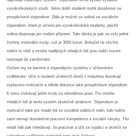
vysokoškolských studií. Velmi dobří studenti mohli dosáhnout na
prospěchové stipendium. Dále je možné se setkat se sociálním
stipendiem, které je určeno pro vysokoškolské studenty, jejichž
rodina disponuje jen malým příjmem. Tato dávka je pak ve výši jedné
čtvrtiny minimální mzdy, což je 3050 korun. Bohužel ne všichni
rodiče to vědí a mnoho nadějných mladých lidí jsou rodiči nuceni
nastoupit do zaměstnání.
Ovšem my se bavíme o stipendijním systému v učňovském
vzdělávání. Učni a studenti učebních oborů s maturitou dostávají
vyplaceno motivační a někde dokonce také prospěchové stipendium.
K tomu získávají ještě mzdu za odvedenou praxi. Pro mnoho
mladých lidí je tento systém skutečně atraktivní. Stipendium je
motivační také pro mladé lidi ze sociálně slabších rodin, kde rodiče
sami nemají dostatečné pracovní kompetence a sociální návyky. Tito
mladí lidé pak shledávají, že pracovat a učit se vyplácí a skončit se
základním vzděláním rozhodně není nijak žádoucí.