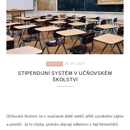
26. 10. 2019
VZDĚLÁNÍ
STIPENDIJNÍ SYSTÉM V UČŇOVSKÉM
ŠKOLSTVÍ
Učňovské školství se v současné době netěší příliš vysokému zájmu
a prestiži. Je to chyba, protože ubývají odborníci z řad řemeslníků.