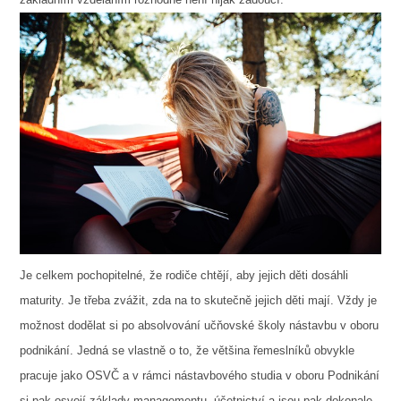
Je celkem pochopitelné, že rodiče chtějí, aby jejich děti dosáhli
maturity. Je třeba zvážit, zda na to skutečně jejich děti mají. Vždy je
možnost dodělat si po absolvování učňovské školy nástavbu v oboru
podnikání. Jedná se vlastně o to, že většina řemeslníků obvykle
pracuje jako OSVČ a v rámci nástavbového studia v oboru Podnikání
si pak osvojí základy managementu, účetnictví a jsou pak dokonale