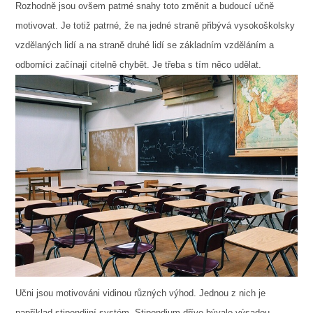
Rozhodně jsou ovšem patrné snahy toto změnit a budoucí učně
motivovat. Je totiž patrné, že na jedné straně přibývá vysokoškolsky
vzdělaných lidí a na straně druhé lidí se základním vzděláním a
odborníci začínají citelně chybět. Je třeba s tím něco udělat.
Učni jsou motivováni vidinou různých výhod. Jednou z nich je
například stipendijní systém. Stipendium dříve bývalo výsadou