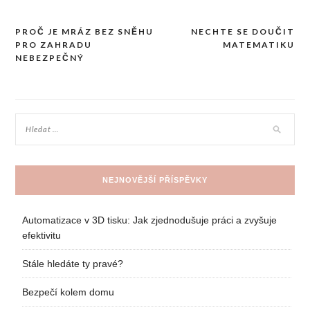
PROČ JE MRÁZ BEZ SNĚHU
NECHTE SE DOUČIT
Navigace
PRO ZAHRADU
MATEMATIKU
pro
NEBEZPEČNÝ
příspěvek
NEJNOVĚJŠÍ PŘÍSPĚVKY
Automatizace v 3D tisku: Jak zjednodušuje práci a zvyšuje
efektivitu
Stále hledáte ty pravé?
Bezpečí kolem domu