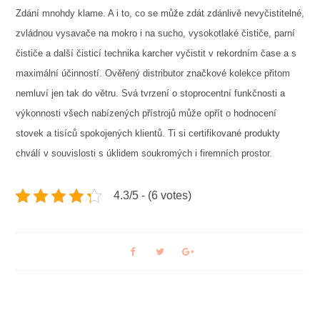
Zdání mnohdy klame. A i to, co se může zdát zdánlivě nevyčistitelné,
zvládnou vysavače na mokro i na sucho, vysokotlaké čističe, parní
čističe a další čisticí technika karcher vyčistit v rekordním čase a s
maximální účinností. Ověřený distributor značkové kolekce přitom
nemluví jen tak do větru. Svá tvrzení o stoprocentní funkčnosti a
výkonnosti všech nabízených přístrojů může opřít o hodnocení
stovek a tisíců spokojených klientů. Ti si certifikované produkty
chválí v souvislosti s úklidem soukromých i firemních prostor.
4.3/5 - (6 votes)