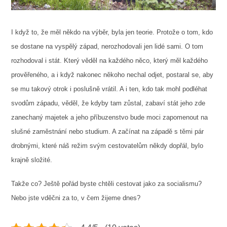
I když to, že měl někdo na výběr, byla jen teorie. Protože o tom, kdo
se dostane na vyspělý západ, nerozhodovali jen lidé sami. O tom
rozhodoval i stát. Který věděl na každého něco, který měl každého
prověřeného, a i když nakonec někoho nechal odjet, postaral se, aby
se mu takový otrok i poslušně vrátil. A i ten, kdo tak mohl podléhat
svodům západu, věděl, že kdyby tam zůstal, zabaví stát jeho zde
zanechaný majetek a jeho příbuzenstvo bude moci zapomenout na
slušné zaměstnání nebo studium. A začínat na západě s těmi pár
drobnými, které náš režim svým cestovatelům někdy dopřál, bylo
krajně složité.
Takže co? Ještě pořád byste chtěli cestovat jako za socialismu?
Nebo jste vděčni za to, v čem žijeme dnes?