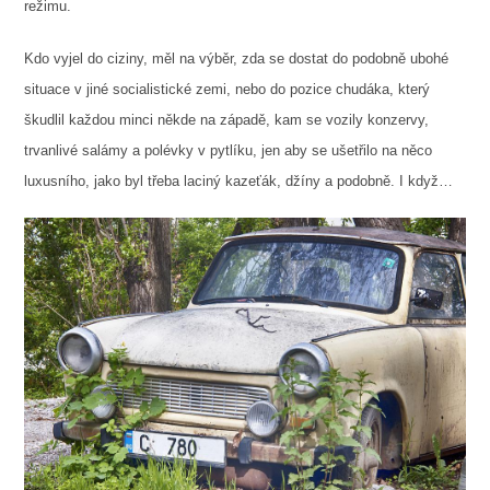
režimu.
Kdo vyjel do ciziny, měl na výběr, zda se dostat do podobně ubohé
situace v jiné socialistické zemi, nebo do pozice chudáka, který
škudlil každou minci někde na západě, kam se vozily konzervy,
trvanlivé salámy a polévky v pytlíku, jen aby se ušetřilo na něco
luxusního, jako byl třeba laciný kazeťák, džíny a podobně. I když…