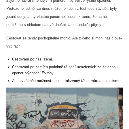
zájem o návrat k tehdejším poměrům by velice rychle opadnul.
Protože to jediné, co dnes můžeme lidem z těch dob závidět, byly
jedině ceny, a i ty vlastně jenom vzhledem k tomu, že na ně
pohlížíme s ohledem na své dnešní, a ne tehdejší příjmy.
Cestovat se tehdy pochopitelně mohlo. Ale z čeho si mohl náš člověk
vybírat?
Cestování po naší zemi.
Cestování po zemích podobně té naší uzavřených za železnou
oponou východní Evropy.
A jen vzácně i možnost opustit takzvaný tábor míru a socialismu.