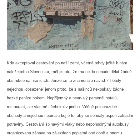
Kdo akceptoval cestování po naší zemi, včetně tehdy ještě k nám
náležejícího Slovenska, měl jistotu, že mu nikdo nebude dělat žádné
obstrukce na hranicích. Jenže co to znamenalo navrch? Hotely
nejednou ‚obsazené‘ jenom proto, že z našinců nekoukaly žádné
hezké peníze bokem. Nepříjemný a neurvalý personál hotelů,
restaurací, ale vlastně i čehokoliv jiného. Věčně poloprázdné
obchody a nejednou i pomalu boj o to, aby se sehnaly aspoň základní
potraviny. Cestování špinavými vlaky nebo nepohodlnými autobusy,
organizovaná zábava na zájezdech poplatná oné době a onomu