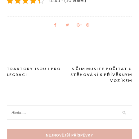
4.4/5 - (10 votes)
TRAKTORY JSOU I PRO
S ČÍM MUSÍTE POČÍTAT U
Navigace
LEGRACI
STĚHOVÁNÍ S PŘÍVĚSNÝM
pro
VOZÍKEM
příspěvek
NEJNOVĚJŠÍ PŘÍSPĚVKY