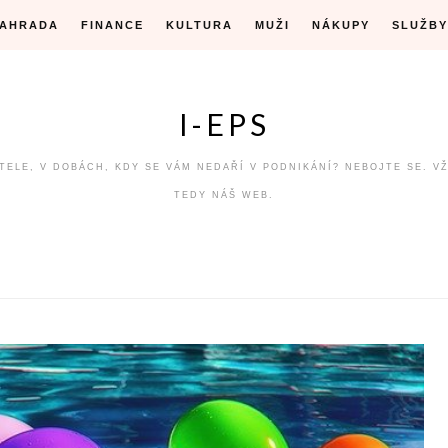
ZAHRADA
FINANCE
KULTURA
MUŽI
NÁKUPY
SLUŽBY
I-EPS
ÁTELE, V DOBÁCH, KDY SE VÁM NEDAŘÍ V PODNIKÁNÍ? NEBOJTE SE. V
TEDY NÁŠ WEB.