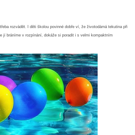
eba rozvádět. I děti školou povinné dobře ví, že životodárná tekutina při
e jí bráníme v rozpínání, dokáže si poradit i s velmi kompaktním