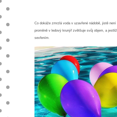
Co dokáže zmrzlá voda v uzavřené nádobě, jistě není tř
proměně v ledový krunýř zvětšuje svůj objem, a jestliž
sevřením.