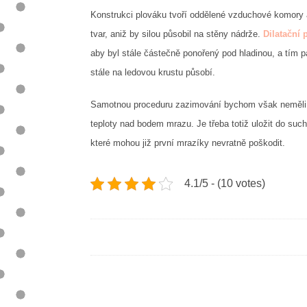
Konstrukci plováku tvoří oddělené vzduchové komory a
tvar, aniž by silou působil na stěny nádrže.
Dilatační
aby byl stále částečně ponořený pod hladinou, a tím
stále na ledovou krustu působí.
Samotnou proceduru zazimování bychom však neměli nec
teploty nad bodem mrazu. Je třeba totiž uložit do sucha
které mohou již první mrazíky nevratně poškodit.
4.1/5 - (10 votes)