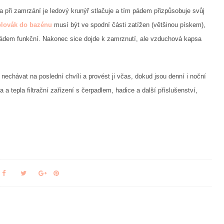
 při zamrzání je ledový krunýř stlačuje a tím pádem přizpůsobuje svůj
 plovák do bazénu
musí být ve spodní části zatížen (většinou pískem),
 pádem funkční. Nakonec sice dojde k zamrznutí, ale vzduchová kapsa
hávat na poslední chvíli a provést ji včas, dokud jsou denní i noční
 a tepla filtrační zařízení s čerpadlem, hadice a další příslušenství,