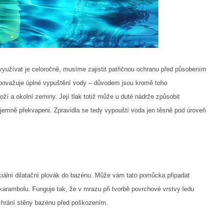
yužívat je celoročně, musíme zajistit patřičnou ochranu před působením
nepovažuje úplné vypuštění vody – důvodem jsou kromě toho
 a okolní zeminy. Její tlak totiž může u duté nádrže způsobit
íjemně překvapeni. Zpravidla se tedy vypouští voda jen těsně pod úroveň
eciální dilatační plovák do bazénu. Může vám tato pomůcka připadat
karambolu. Funguje tak, že v mrazu při tvorbě povrchové vrstvy ledu
chrání stěny bazénu před poškozením.