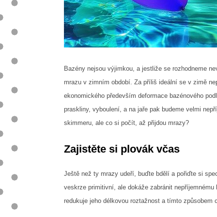
Bazény nejsou výjimkou, a jestliže se rozhodneme nev
mrazu v zimním období. Za příliš ideální se v zimě 
ekonomického především deformace bazénového podloží
praskliny, vyboulení, a na jaře pak budeme velmi nepř
skimmeru, ale co si počít, až přijdou mrazy?
Zajistěte si plovák včas
Ještě než ty mrazy udeří, buďte bdělí a pořiďte si sp
veskrze primitivní, ale dokáže zabránit nepříjemnému 
redukuje jeho délkovou roztažnost a tímto způsobem 