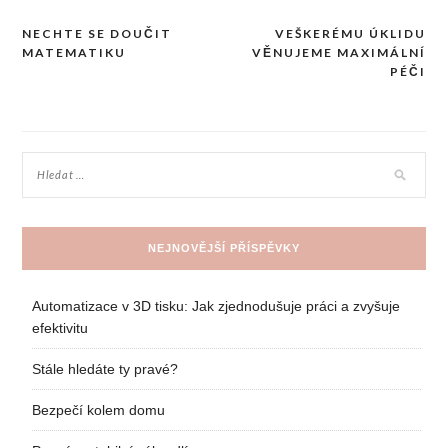
NECHTE SE DOUČIT
VEŠKERÉMU ÚKLIDU
Navigace
MATEMATIKU
VĚNUJEME MAXIMÁLNÍ
pro
PÉČI
příspěvek
NEJNOVĚJŠÍ PŘÍSPĚVKY
Automatizace v 3D tisku: Jak zjednodušuje práci a zvyšuje
efektivitu
Stále hledáte ty pravé?
Bezpečí kolem domu