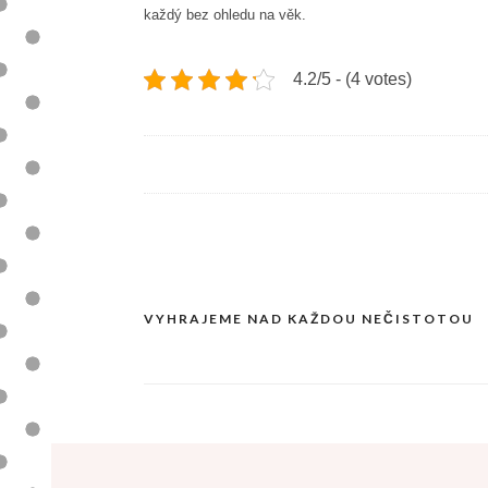
každý bez ohledu na věk.
4.2/5 - (4 votes)
VYHRAJEME NAD KAŽDOU NEČISTOTOU
Navigace
pro
příspěvek