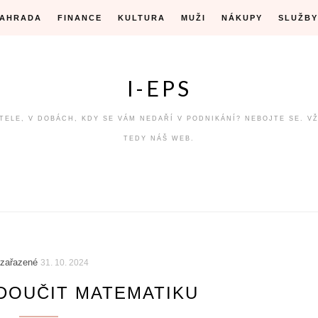
ZAHRADA
FINANCE
KULTURA
MUŽI
NÁKUPY
SLUŽBY
I-EPS
ÁTELE, V DOBÁCH, KDY SE VÁM NEDAŘÍ V PODNIKÁNÍ? NEBOJTE SE. V
TEDY NÁŠ WEB.
zařazené
31. 10. 2024
DOUČIT MATEMATIKU