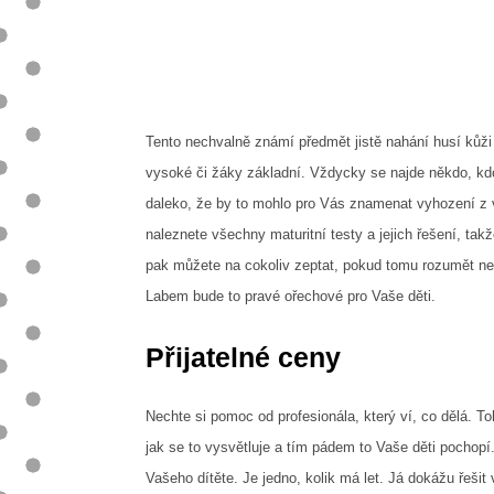
Tento nechvalně známí předmět jistě nahání husí kůži
vysoké či žáky základní. Vždycky se najde někdo, kd
daleko, že by to mohlo pro Vás znamenat vyhození z 
naleznete všechny maturitní testy a jejich řešení, ta
pak můžete na cokoliv zeptat, pokud tomu rozumět
Labem
bude to pravé ořechové pro Vaše děti.
Přijatelné ceny
Nechte si pomoc od profesionála, který ví, co dělá. T
jak se to vysvětluje a tím pádem to Vaše děti pocho
Vašeho dítěte. Je jedno, kolik má let. Já dokážu řešit