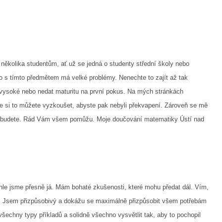
 několika studentům, ať už se jedná o studenty střední školy nebo
o s tímto předmětem má velké problémy. Nenechte to zajít až tak
vysoké nebo nedat maturitu na první pokus. Na mých stránkách
kže si to můžete vyzkoušet, abyste pak nebyli překvapení. Zároveň se mě
 nebudete. Rád Vám všem pomůžu. Moje
doučování matematiky Ústí nad
ohle jsme přesně já. Mám bohaté zkušenosti, které mohu předat dál. Vím,
pí. Jsem přizpůsobivý a dokážu se maximálně přizpůsobit všem potřebám
 všechny typy příkladů a solidně všechno vysvětlit tak, aby to pochopil