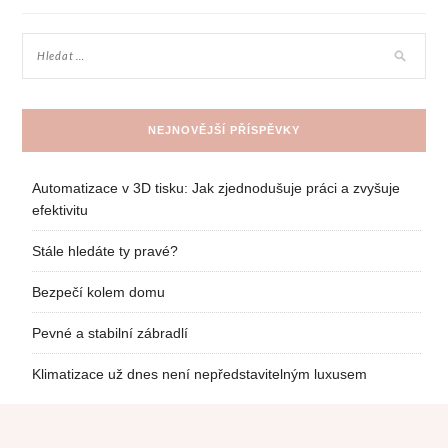
příspěvek
NEJNOVĚJŠÍ PŘÍSPĚVKY
Automatizace v 3D tisku: Jak zjednodušuje práci a zvyšuje
efektivitu
Stále hledáte ty pravé?
Bezpečí kolem domu
Pevné a stabilní zábradlí
Klimatizace už dnes není nepředstavitelným luxusem