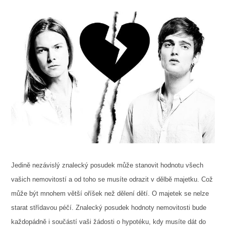
Jedině nezávislý znalecký posudek může stanovit hodnotu všech
vašich nemovitostí a od toho se musíte odrazit v dělbě majetku. Což
může být mnohem větší oříšek než dělení dětí. O majetek se nelze
starat střídavou péčí.
Znalecký posudek hodnoty nemovitosti bude
každopádně i součástí vaši žádosti o hypotéku, kdy musíte dát do