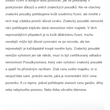
soudní řízení a obhájce obou protistran, jak se předhánějí v
poskytování důkazů a oněch znaleckých posudků. Ale ne všechny
znalecké posudky potřebujeme kvůli soudnímu řízení, ale mnohé z
nich mají zdaleka prostší důvod vzniku.
Znalecký posudek nemovité
věci potřebujete kdykoliv daná nemovitost mění majitele. V těch
nejsmutnějších případech je to kvůli dědickému řízení, trochu
veselejší může být důvod vyrovnání se po rozvodu, ale ten
nejveselejší je každopádně koupě nového bytu.
Znalecký posudek
nemůže vyhotovit jen tak někdo, musí to být certifikovaný odhadce
nemovitostí
Posudkyostrava
, který vám vyhotoví znalecký posudek
a opatří ho příslušným razítkem.
Znát cenu svého majetku, to si
nespočítáte sami, protože nevíte, jaká je momentální tržní cena
pozemku. A co teprve, pokud potřebujete stanovit cenu garáže, dílny
nebo nebytového prostoru. Nebo třeba věcného břemena.