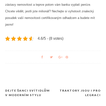
zástavy nemovitost a teprve potom vám banka vyplatí peníze.
Chcete vědět, jestli jste milionář? Nechejte si vyhotovit znalecký
posudek vaší nemovitosti certifikovaným odhadcem a budete mít
jasno!
4.6/5 - (8 votes)
DEJTE ŠANCI SVÍTIDLŮM
TRAKTORY JSOU I PRO
Navigace
V MODERNÍM STYLU
LEGRACI
pro