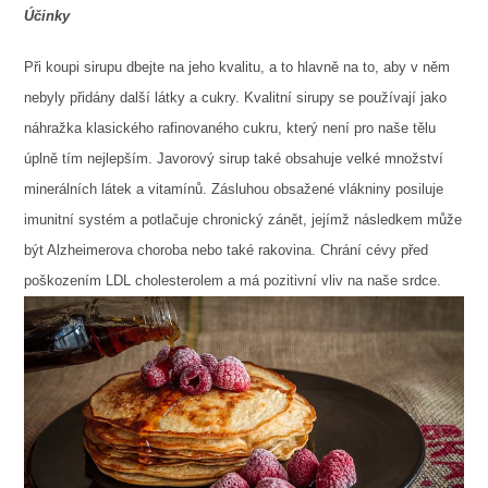
Účinky
Při koupi sirupu dbejte na jeho kvalitu, a to hlavně na to, aby v něm
nebyly přidány další látky a cukry. Kvalitní sirupy se používají jako
náhražka klasického rafinovaného cukru, který není pro naše tělu
úplně tím nejlepším. Javorový sirup také obsahuje velké množství
minerálních látek a vitamínů. Zásluhou obsažené vlákniny posiluje
imunitní systém a potlačuje chronický zánět, jejímž následkem může
být Alzheimerova choroba nebo také rakovina. Chrání cévy před
poškozením LDL cholesterolem a má pozitivní vliv na naše srdce.