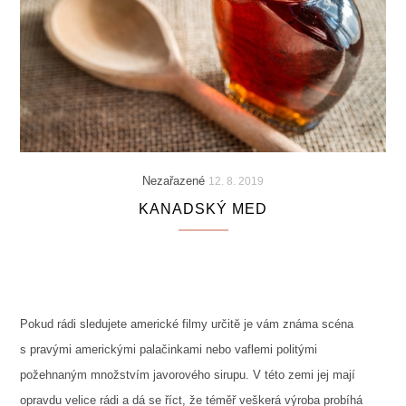
Nezařazené
12. 8. 2019
KANADSKÝ MED
Pokud rádi sledujete americké filmy určitě je vám známa scéna
s pravými americkými palačinkami nebo vaflemi politými
požehnaným množstvím javorového sirupu. V této zemi jej mají
opravdu velice rádi a dá se říct, že téměř veškerá výroba probíhá