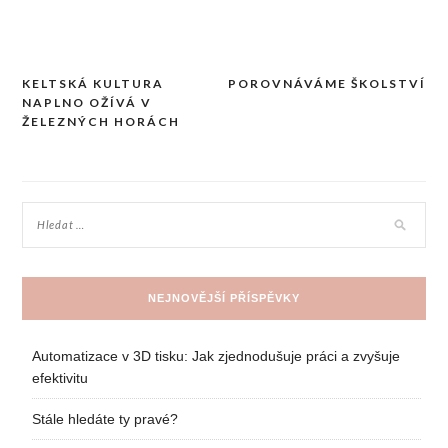
KELTSKÁ KULTURA
POROVNÁVÁME ŠKOLSTVÍ
Navigace
NAPLNO OŽÍVÁ V
pro
ŽELEZNÝCH HORÁCH
příspěvek
NEJNOVĚJŠÍ PŘÍSPĚVKY
Automatizace v 3D tisku: Jak zjednodušuje práci a zvyšuje
efektivitu
Stále hledáte ty pravé?