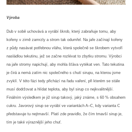
Výroba
Dub v sobě uchovává a vyrábí škrob, který zabraňuje tomu, aby
kořeny v zimě zamrzly a strom tak odumřel. Na jaře začínají kořeny
z půdy nasávat potřebnou vláhu, která společně se škrobem vytvoří
nasládlou tekutinu, jež se začne rozlévat to zbytku stromu. Výrobci
na jaře stromy napichují, aby mohla šťáva vytékat ven. Tato tekutina
je čirá a nemá zatím nic společného s chutí sirupu, na kterou jsme
zvyklí. V této fázi tedy přichází na řadu vaření, při kterém se stále
musí dodržovat a hlídat teplota, aby byl sirup co nejkvalitnější.
Finálním výsledkem je již sirup takový, jaký známe, s 60 % obsahem
cukru. Javorový sirup se vyrábí ve variantách A–C, kdy varianta C
představuje tu nejtmavší. Platí zde pravidlo, že čím tmavší sirup je,
tím je také výraznější jeho chuť.