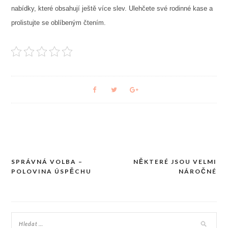
nabídky, které obsahují ještě více slev. Ulehčete své rodinné kase a
prolistujte se oblíbeným čtením.
SPRÁVNÁ VOLBA –
NĚKTERÉ JSOU VELMI
Navigace
POLOVINA ÚSPĚCHU
NÁROČNÉ
pro
příspěvek