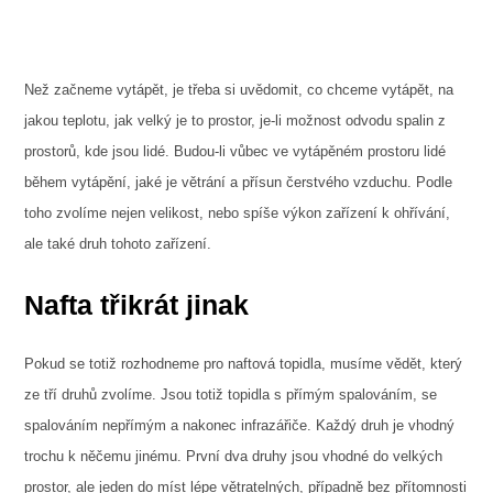
Než začneme vytápět, je třeba si uvědomit, co chceme vytápět, na
jakou teplotu, jak velký je to prostor, je-li možnost odvodu spalin z
prostorů, kde jsou lidé. Budou-li vůbec ve vytápěném prostoru lidé
během vytápění, jaké je větrání a přísun čerstvého vzduchu. Podle
toho zvolíme nejen velikost, nebo spíše výkon zařízení k ohřívání,
ale také druh tohoto zařízení.
Nafta třikrát jinak
Pokud se totiž rozhodneme pro
naftová topidla
, musíme vědět, který
ze tří druhů zvolíme. Jsou totiž topidla s přímým spalováním, se
spalováním nepřímým a nakonec infrazářiče. Každý druh je vhodný
trochu k něčemu jinému. První dva druhy jsou vhodné do velkých
prostor, ale jeden do míst lépe větratelných, případně bez přítomnosti