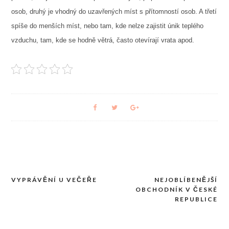
osob, druhý je vhodný do uzavřených míst s přítomností osob. A třetí
spíše do menších míst, nebo tam, kde nelze zajistit únik teplého
vzduchu, tam, kde se hodně větrá, často otevírají vrata apod.
VYPRÁVĚNÍ U VEČEŘE
NEJOBLÍBENĚJŠÍ
Navigace
OBCHODNÍK V ČESKÉ
pro
REPUBLICE
příspěvek