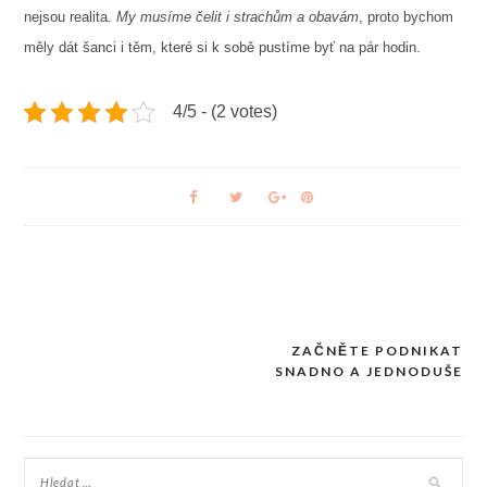
nejsou realita.
My musíme čelit i strachům a obavám
, proto bychom
měly dát šanci i těm, které si k sobě pustíme byť na pár hodin.
4/5 - (2 votes)
ZAČNĚTE PODNIKAT
Navigace
SNADNO A JEDNODUŠE
pro
příspěvek