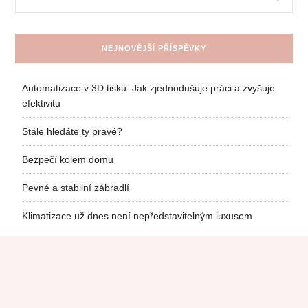
NEJNOVĚJŠÍ PŘÍSPĚVKY
Automatizace v 3D tisku: Jak zjednodušuje práci a zvyšuje
efektivitu
Stále hledáte ty pravé?
Bezpečí kolem domu
Pevné a stabilní zábradlí
Klimatizace už dnes není nepředstavitelným luxusem