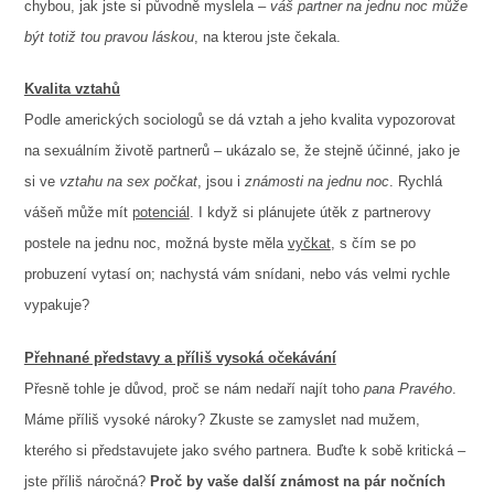
chybou, jak jste si původně myslela –
váš partner na jednu noc může
být totiž tou pravou láskou
, na kterou jste čekala.
Kvalita vztahů
Podle amerických sociologů se dá vztah a jeho kvalita vypozorovat
na sexuálním životě partnerů – ukázalo se, že stejně účinné, jako je
si ve
vztahu na sex počkat
, jsou i
známosti na jednu noc
. Rychlá
vášeň může mít
potenciál
. I když si plánujete útěk z partnerovy
postele na jednu noc, možná byste měla
vyčkat
, s čím se po
probuzení vytasí on; nachystá vám snídani, nebo vás velmi rychle
vypakuje?
Přehnané představy a příliš vysoká očekávání
Přesně tohle je důvod, proč se nám nedaří najít toho
pana Pravého
.
Máme příliš vysoké nároky? Zkuste se zamyslet nad mužem,
kterého si představujete jako svého partnera. Buďte k sobě kritická –
jste příliš náročná?
Proč by vaše další známost na pár nočních