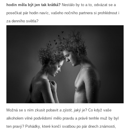
hodin měla být jen tak krátká?
Nestálo by to a to, odvázat se a
posečkat pár hodin navíc, vašeho nočního partnera si prohlédnout i
za denního světla?
Možná se s ním zkusit pobavit
a zjistit, jaký je
? Co když vaše
alkoholem vilné podvědomí mělo pravdu a právě tenhle muž by byl
ten pravý? Pohádky, které končí svatbou po pár dnech známosti,