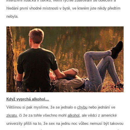
intenzivní líbačka v taxíku
, velmi rychlé zbavování se oblečení a
hledání první vhodné místnosti v bytě, ve kterém jste nikdy předtím
nebyla.
Když vyprchá alkohol…
Většinou si pak myslíme, že se jednalo o
chybu
nebo jednání ve
zkratu
, či že za tohle všechno mohl
alkohol
, ale vědci z americké
univerzity přišli na to, že sex na jednu noc vůbec nemusí být takovou