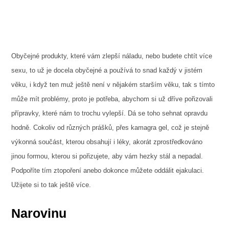
Obyčejné produkty, které vám zlepší náladu, nebo budete chtít více
sexu, to už je docela obyčejné a používá to snad každý v jistém
věku, i když ten muž ještě není v nějakém starším věku, tak s tímto
může mít problémy, proto je potřeba, abychom si už dříve pořizovali
přípravky, které nám to trochu vylepší. Dá se toho sehnat opravdu
hodně. Cokoliv od různých prášků, přes
kamagra gel
, což je stejně
výkonná součást, kterou obsahují i léky, akorát zprostředkováno
jinou formou, kterou si pořizujete, aby vám hezky stál a nepadal.
Podpoříte tím ztopoření anebo dokonce můžete oddálit ejakulaci.
Užijete si to tak ještě více.
Narovinu