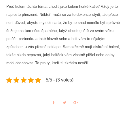
Proč kolem těchto témat chodit jako kolem horké kaše? Vždy je to
naprosto přirozené. Někteří muži se za to dokonce stydí, ale přece
není důvod, abyste mysleli na to, že by to snad nemělo být správné
či že je na tom něco špatného, když chcete ještě ve svém věku
potěšit partnerku a také hlavně sebe a holt vám to nějakým
způsobem u vás přesně neklape. Samozřejmě mají diskrétní balení,
takže nikdo nepozná, jaký balíček vám vlastně přišel nebo co by
mohl obsahovat. To pro ty, kteří si zkrátka nevěří.
5/5 - (3 votes)