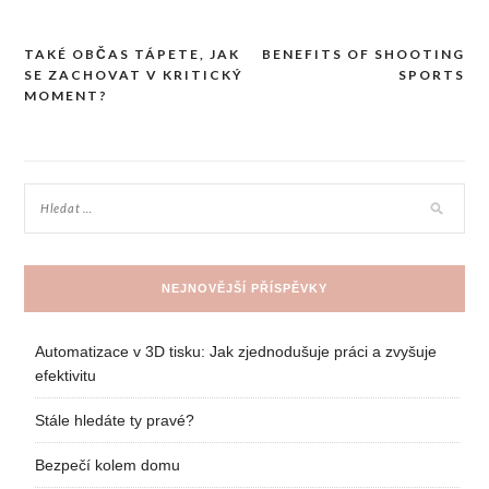
TAKÉ OBČAS TÁPETE, JAK
BENEFITS OF SHOOTING
Navigace
SE ZACHOVAT V KRITICKÝ
SPORTS
pro
MOMENT?
příspěvek
NEJNOVĚJŠÍ PŘÍSPĚVKY
Automatizace v 3D tisku: Jak zjednodušuje práci a zvyšuje
efektivitu
Stále hledáte ty pravé?
Bezpečí kolem domu