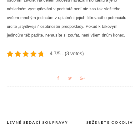
osobním životě. Na celém procesu navázání kontaktu a jeho
následném vystupňování v podstatě není nic zas tak složitého,
ovšem mnohým jedincům v uplatnění jejich filtrovacího potenciálu
určité „stydlivější“ osobnostní předpoklady. Pokud k takovým
jedincům též patříte, nemusíte si zoufat, není všem dnům konec.
4.7/5 - (3 votes)
LEVNÉ SEDACÍ SOUPRAVY
SEŽENETE COKOLIV
Navigace
pro