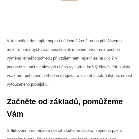
V tu chvíli, kdy stojíte naproti nádherné ženě, nebo přitažlivému
muži, s nímž byste rádi absolvovali mnohem více, než pouhou
výměnu letmého pohledu při vzájemném míjení se na ulici? V
podobné situaci se alespoň občas vyskytne každý člověk. Ne každý
však umí pohotově a vhodně reagovat a zajistit si tak další pozornost
vytouženého protějšku.
Začněte od základů, pomůžeme
Vám
S
flirtováním
se můžete dostat skutečně daleko, zejména pak v