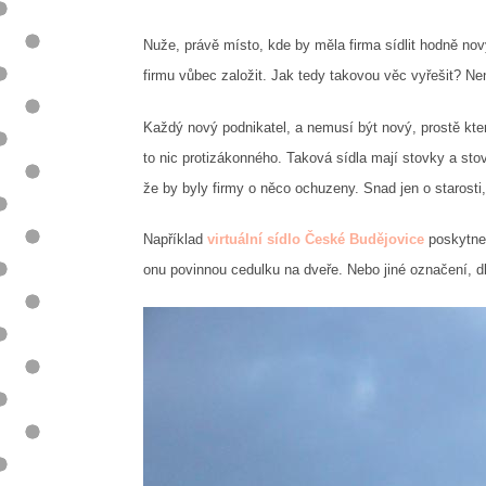
Nuže, právě místo, kde by měla firma sídlit hodně n
firmu vůbec založit. Jak tedy takovou věc vyřešit? Nen
Každý nový podnikatel, a nemusí být nový, prostě který
to nic protizákonného. Taková sídla mají stovky a sto
že by byly firmy o něco ochuzeny. Snad jen o starosti
Například
virtuální sídlo České Budějovice
poskytne 
onu povinnou cedulku na dveře. Nebo jiné označení, d