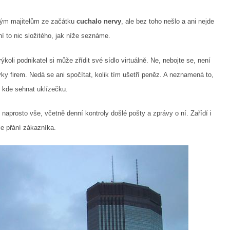
ovým majitelům ze začátku
cuchalo nervy
, ale bez toho nešlo a ani nejde
í to nic složitého, jak níže seznáme.
koli podnikatel si může zřídit své sídlo virtuálně. Ne, nebojte se, není
vky firem. Nedá se ani spočítat, kolik tím ušetří peněz. A neznamená to,
, kde sehnat uklízečku.
naprosto vše, včetně denní kontroly došlé pošty a zprávy o ní. Zařídí i
le přání zákazníka.