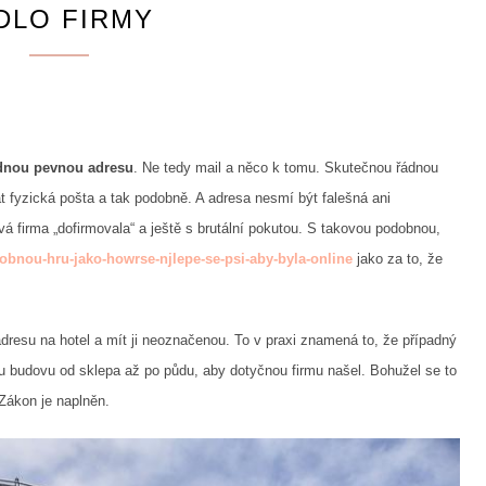
DLO FIRMY
dnou pevnou adresu
. Ne tedy mail a něco k tomu. Skutečnou řádnou
t fyzická pošta a tak podobně. A adresa nesmí být falešná ani
ová firma „dofirmovala“ a ještě s brutální pokutou. S takovou podobnou,
obnou-hru-jako-howrse-njlepe-se-psi-aby-byla-online
jako za to, že
 adresu na hotel a mít ji neoznačenou. To v praxi znamená to, že případný
ou budovu od sklepa až po půdu, aby dotyčnou firmu našel. Bohužel se to
 Zákon je naplněn.