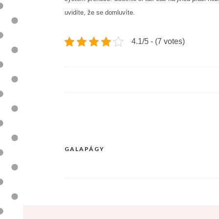
uvidíte, že se domluvíte.
4.1/5 - (7 votes)
GALAPÁGY
Navigace
pro
příspěvek