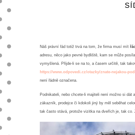
SÍ
Náš právní řád totiž trvá na tom, že firma musí mít
řá
adresu, něco jako pevné bydliště, kam se může posíla
vymyšlená. Přijde-li se na to, a časem určitě, tak tak
https://www.odpovedi.cz/otazky/znate-nejakou-pod
není řádně označena.
Podnikateli, nebo chcete-li majiteli není možno si dát
zákazník, prodejce či kdokoli jiný by měl seběhat cel
tak často stává, protože vizitka na dveřích je, tak co.