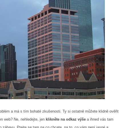
blém a má s tím bohaté zkušenosti. Ty si ostatně můžete klidně ověřit
ten web? Ne, nehledejte, jen
klikněte na odkaz výše
a ihned vás tam
bo zábavu. Ptejte se tam na co chcete, na to, co vám není jasné a