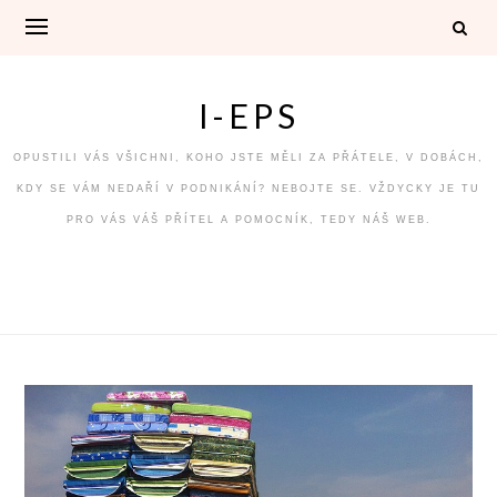
Skip
to
content
I-EPS
OPUSTILI VÁS VŠICHNI, KOHO JSTE MĚLI ZA PŘÁTELE, V DOBÁCH,
KDY SE VÁM NEDAŘÍ V PODNIKÁNÍ? NEBOJTE SE. VŽDYCKY JE TU
PRO VÁS VÁŠ PŘÍTEL A POMOCNÍK, TEDY NÁŠ WEB.