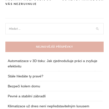
Navigace
VÁS NEZRUINUJE
pro
příspěvek
NEJNOVĚJŠÍ PŘÍSPĚVKY
Automatizace v 3D tisku: Jak zjednodušuje práci a zvyšuje
efektivitu
Stále hledáte ty pravé?
Bezpečí kolem domu
Pevné a stabilní zábradlí
Klimatizace už dnes není nepředstavitelným luxusem