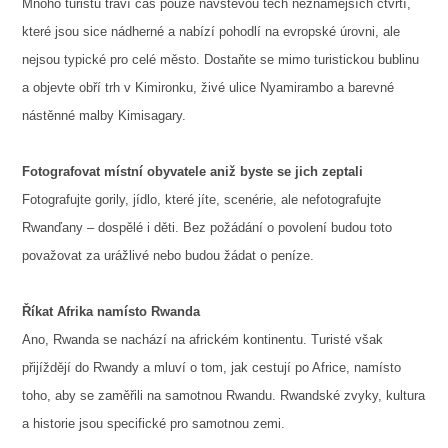
Mnoho turistů tráví čas pouze návštěvou těch neznámějších čtvrtí,
které jsou sice nádherné a nabízí pohodlí na evropské úrovni, ale
nejsou typické pro celé město. Dostaňte se mimo turistickou bublinu
a objevte obří trh v Kimironku, živé ulice Nyamirambo a barevné
nástěnné malby Kimisagary.
Fotografovat místní obyvatele aniž byste se jich zeptali
Fotografujte gorily, jídlo, které jíte, scenérie, ale nefotografujte
Rwanďany – dospělé i děti. Bez požádání o povolení budou toto
považovat za urážlivé nebo budou žádat o peníze.
Říkat Afrika namísto Rwanda
Ano, Rwanda se nachází na africkém kontinentu. Turisté však
přijíždějí do Rwandy a mluví o tom, jak cestují po Africe, namísto
toho, aby se zaměřili na samotnou Rwandu. Rwandské zvyky, kultura
a historie jsou specifické pro samotnou zemi.