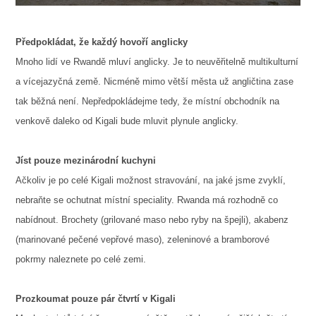
Předpokládat, že každý hovoří anglicky
Mnoho lidí ve Rwandě mluví anglicky. Je to neuvěřitelně multikulturní
a vícejazyčná země. Nicméně mimo větší města už angličtina zase
tak běžná není. Nepředpokládejme tedy, že místní obchodník na
venkově daleko od Kigali bude mluvit plynule anglicky.
Jíst pouze mezinárodní kuchyni
Ačkoliv je po celé Kigali možnost stravování, na jaké jsme zvyklí,
nebraňte se ochutnat místní speciality. Rwanda má rozhodně co
nabídnout. Brochety (grilované maso nebo ryby na špejli), akabenz
(marinované pečené vepřové maso), zeleninové a bramborové
pokrmy naleznete po celé zemi.
Prozkoumat pouze pár čtvrtí v Kigali