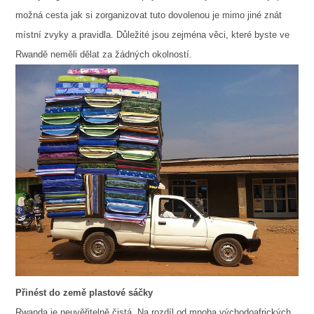
možná cesta jak si zorganizovat tuto dovolenou je mimo jiné znát
místní zvyky a pravidla. Důležité jsou zejména věci, které byste ve
Rwandě neměli dělat za žádných okolností.
Přinést do země plastové sáčky
Rwanda je neuvěřitelně čistá. Na rozdíl od mnoha východoafrických